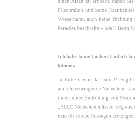
einen Affen zu erobern. haben Sie 
Frischmilch und keine Krankenkass
Wasserhahn, auch keine Dichtung f
Paradies beschreibt – oder? Beim Me
Ich habe keine Locken. Und ich ke
können.
Ja, bitte: Genau das ist es!! Es g
auch hervorragende Menschen, klar.
ihnen unter Androhung von Strafen e
„ALLE Menschen müssen weg aus der
man für solche Aussagen kreuzigen.