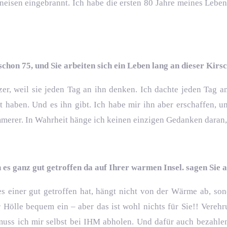
nneisen eingebrannt. Ich habe die ersten 80 Jahre meines Leb
schon 75, und Sie arbeiten sich ein Leben lang an dieser Kir
zer, weil sie jeden Tag an ihn denken. Ich dachte jeden Tag a
ht haben. Und es ihn gibt. Ich habe mir ihn aber erschaffen, 
merer. In Wahrheit hänge ich keinen einzigen Gedanken daran, 
en es ganz gut getroffen da auf Ihrer warmen Insel. sagen Sie
s einer gut getroffen hat, hängt nicht von der Wärme ab, so
er Hölle bequem ein – aber das ist wohl nichts für Sie!! Vereh
uss ich mir selbst bei IHM abholen. Und dafür auch bezahlen.