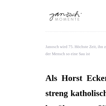
Janosch wird 75. Höchste Zeit, ihn z
der Mensch so eine Sau ist
Als Horst Ecke
streng katholisc