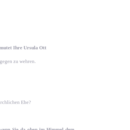
rmutet Ihre Ursula Ott
agegen zu wehren.
irchlichen Ehe?
, wenn Sie da oben im Himmel dem