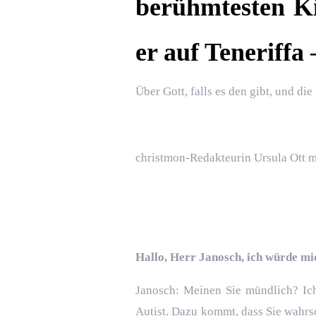
berühmtesten Ki
er auf Teneriffa
Über Gott, falls es den gibt, und die 
christmon-Redakteurin Ursula Ott m
Hallo, Herr Janosch, ich würde m
Janosch: Meinen Sie mündlich? Ich 
Autist. Dazu kommt, dass Sie wahrs