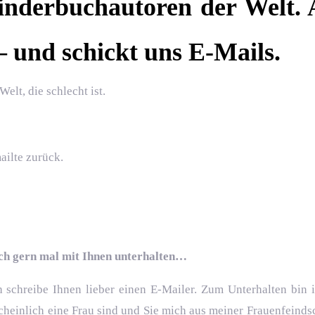
nderbuchautoren der Welt. A
 – und schickt uns E-Mails.
Welt, die schlecht ist.
ailte zurück.
ich gern mal mit Ihnen unterhalten…
schreibe Ihnen lieber einen E-Mailer. Zum Unterhalten bin i
cheinlich eine Frau sind und Sie mich aus meiner Frauenfeinds