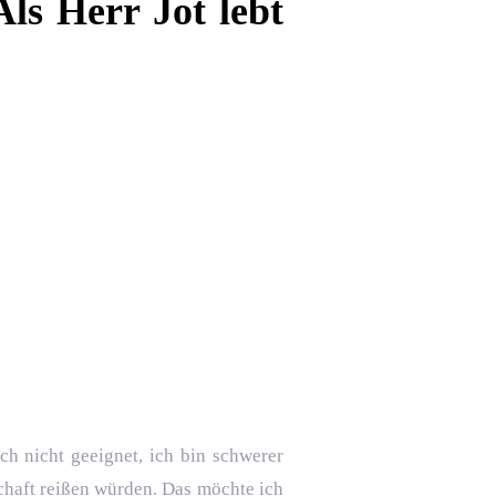
ls Herr Jot lebt
ch nicht geeignet, ich bin schwerer
chaft reißen würden. Das möchte ich