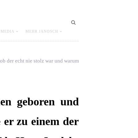
 MEDIA
MEHR JANOSCH
 ob der echt nie stolz war und warum
ien geboren und
 er zu einem der