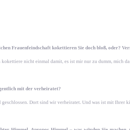
ichen Frauenfeindschaft kokettieren Sie doch bloß, oder? Ve
 kokettiere nicht einmal damit, es ist mir nur zu dumm, mich d
gentlich mit der verheiratet?
schlossen. Dort sind wir verheiratet. Und was ist mit Ihrer k
siebter Himmel. Apropos Himmel – was würden Sie machen