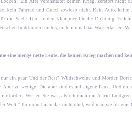
Locken? Ein Affe veranstaltet keinen Krieg, zerstört nicht 
e, kein Fahrrad und Gucci sowieso nicht. Kein Auto, keine
ür die Seele. Und keinen Klempner für die Dichtung. Er lebt
nschen funktioniert nichts, nicht einmal das Wasserlassen. Was
nne eine menge nette Leute, die keinen Krieg machen und ke
ibt nur ein paar. Und der Rest? Wildschweine und Mörder, Börs
 Aber zu wenige. Die aber sind es auf eigene Faust. Und nic
infordert. Wissen Sie was, als ich mich mit Astrid Lindgren f
 Welt.“ Ihr nimmt man das nicht übel, weil man sie für eine