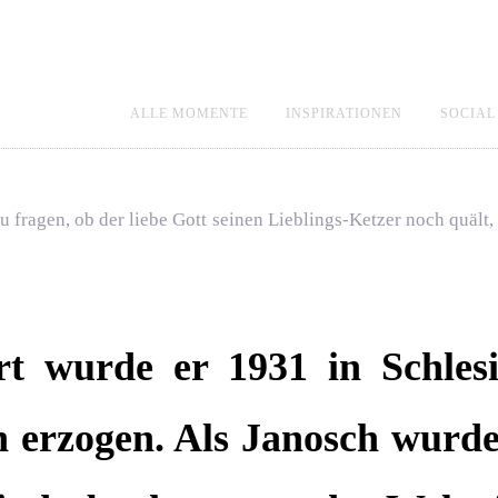
ALLE MOMENTE
INSPIRATIONEN
SOCIAL
u fragen, ob der liebe Gott seinen Lieblings-Ketzer noch quält,
rt wurde er 1931 in Schles
h erzogen. Als Janosch wurde