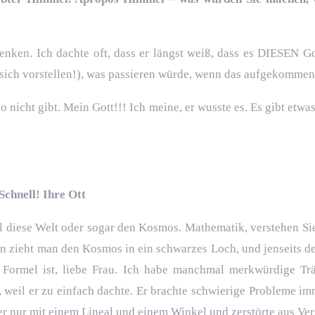
enken. Ich dachte oft, dass er längst weiß, dass es DIESEN Go
ht sich vorstellen!), was passieren würde, wenn das aufgekommen
so nicht gibt. Mein Gott!!! Ich meine, er wusste es. Es gibt etwa
Schnell! Ihre Ott
l diese Welt oder sogar den Kosmos. Mathematik, verstehen Sie
len zieht man den Kosmos in ein schwarzes Loch, und jenseits d
e Formel ist, liebe Frau. Ich habe manchmal merkwürdige Tr
 weil er zu einfach dachte. Er brachte schwierige Probleme imm
ter nur mit einem Lineal und einem Winkel und zerstörte aus Ve