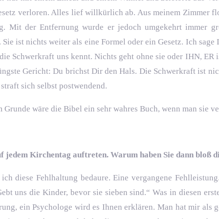
esetz verloren. Alles lief willkürlich ab. Aus meinem Zimmer f
ng. Mit der Entfernung wurde er jedoch umgekehrt immer gr
ie ist nichts weiter als eine Formel oder ein Gesetz. Ich sage I
 die Schwerkraft uns kennt. Nichts geht ohne sie oder IHN, ER i
gste Gericht: Du brichst Dir den Hals. Die Schwerkraft ist nich
 straft sich selbst postwendend.
Im Grunde wäre die Bibel ein sehr wahres Buch, wenn man sie v
uf jedem Kirchentag auftreten. Warum haben Sie dann bloß d
 ich diese Fehlhaltung bedaure. Eine vergangene Fehlleistung. 
ebt uns die Kinder, bevor sie sieben sind.“ Was in diesen erst
ung, ein Psychologe wird es Ihnen erklären. Man hat mir als g