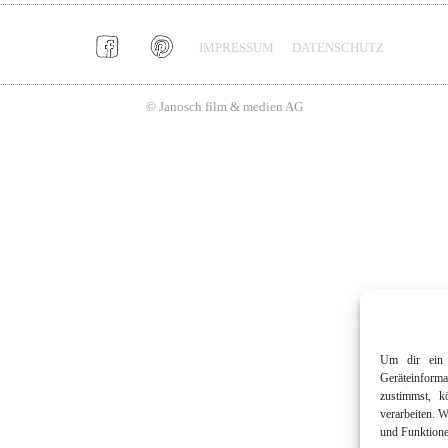
IMPRESSUM
DATENSCHUTZ
© Janosch film & medien AG
Um dir ein 
Geräteinform
zustimmst, k
verarbeiten. 
und Funktione